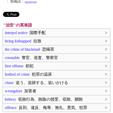
・ 類義語：
turnover
"治安"の英単語
interpol notice
国際手配
>
being kidnapped
拉致
>
the crime of blackmail
恐喝罪
>
constable
警官、巡査、警察官
>
first offense
初犯
>
hotbed of crime
犯罪の温床
>
chase
追う、追跡する、追いかける
>
wrongdoer
加害者
>
bribery
収賄行為、賄賂の授受、収賄、贈賄
>
offence
反則、違反、侮辱、無礼、悪気、犯罪
>