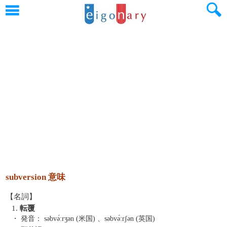
subversion 意味
【名詞】
1.
転覆
・ 発音：
səbvə́ːrʒən (米国) 、səbvə́ːrʃən (英国)