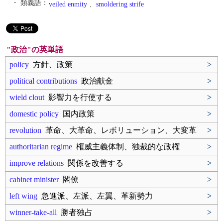
・ 類義語：
veiled enmity
、
smoldering strife
"政治"の英単語
policy
方針、政策
>
political contributions
政治献金
>
wield clout
影響力を行使する
>
domestic policy
国内政策
>
revolution
革命、大革命、レボリューション、大変革
>
authoritarian regime
権威主義体制、独裁的な政権
>
improve relations
関係を改善する
>
cabinet minister
閣僚
>
left wing
急進派、左派、左翼、革新勢力
>
winner-take-all
勝者独占
>