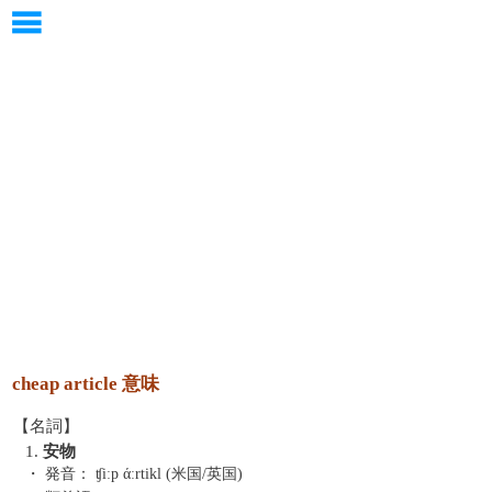
cheap article 意味
【名詞】
1.
安物
・ 発音：
ʧiːp άːrtikl (米国/英国)