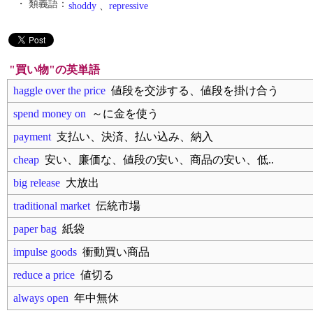
・ 類義語：
shoddy
、
repressive
"買い物"の英単語
haggle over the price
値段を交渉する、値段を掛け合う
spend money on
～に金を使う
payment
支払い、決済、払い込み、納入
cheap
安い、廉価な、値段の安い、商品の安い、低..
big release
大放出
traditional market
伝統市場
paper bag
紙袋
impulse goods
衝動買い商品
reduce a price
値切る
always open
年中無休