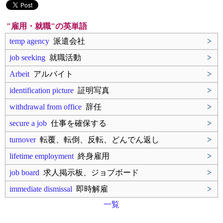
"雇用・就職"の英単語
temp agency
派遣会社
>
job seeking
就職活動
>
Arbeit
アルバイト
>
identification picture
証明写真
>
withdrawal from office
辞任
>
secure a job
仕事を確保する
>
turnover
転覆、転倒、反転、どんでん返し
>
lifetime employment
終身雇用
>
job board
求人掲示板、ジョブボード
>
immediate dismissal
即時解雇
>
一覧