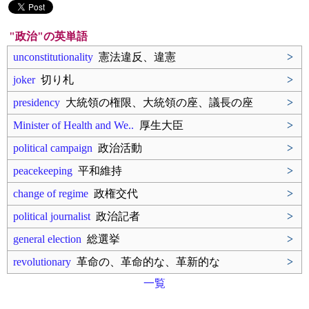
"政治"の英単語
unconstitutionality
憲法違反、違憲
>
joker
切り札
>
presidency
大統領の権限、大統領の座、議長の座
>
Minister of Health and We..
厚生大臣
>
political campaign
政治活動
>
peacekeeping
平和維持
>
change of regime
政権交代
>
political journalist
政治記者
>
general election
総選挙
>
revolutionary
革命の、革命的な、革新的な
>
一覧