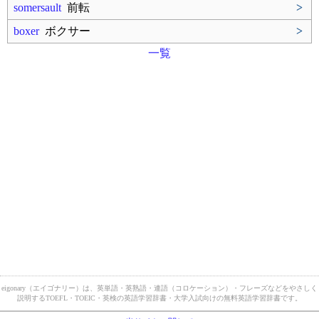
somersault
前転
>
boxer
ボクサー
>
一覧
eigonary（エイゴナリー）は、英単語・英熟語・連語（コロケーション）・フレーズなどをやさしく
説明するTOEFL・TOEIC・英検の英語学習辞書・大学入試向けの無料英語学習辞書です。