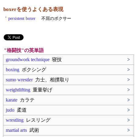
boxerを使うよくある表現
・
persistent boxer
不屈のボクサー
"格闘技"の英単語
groundwork technique
寝技
>
boxing
ボクシング
>
sumo wrestler
力士、相撲取り
>
weightlifting
重量挙げ
>
karate
カラテ
>
judo
柔道
>
wrestling
レスリング
>
martial arts
武術
>