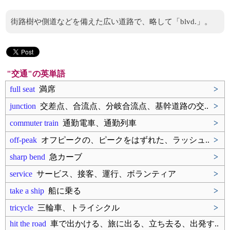
街路樹や側道などを備えた広い道路で、略して「blvd.」。
"交通"の英単語
full seat
満席
>
junction
交差点、合流点、分岐合流点、基幹道路の交..
>
commuter train
通勤電車、通勤列車
>
off-peak
オフピークの、ピークをはずれた、ラッシュ..
>
sharp bend
急カーブ
>
service
サービス、接客、運行、ボランティア
>
take a ship
船に乗る
>
tricycle
三輪車、トライシクル
>
hit the road
車で出かける、旅に出る、立ち去る、出発す..