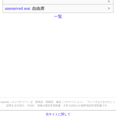
>
unreserved seat
自由席
>
一覧
eigonary（エイゴナリー）は、英単語・英熟語・連語（コロケーション）・フレーズなどをやさしく
説明するTOEFL・TOEIC・英検の英語学習辞書・大学入試向けの無料英語学習辞書です。
当サイトに関して