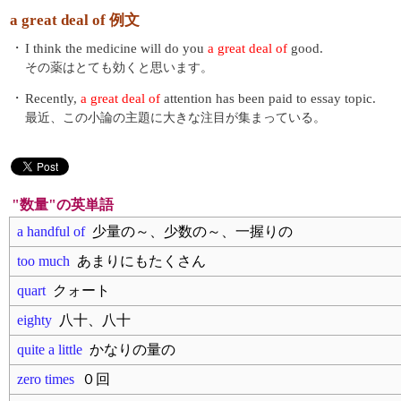
a great deal of 例文
・
I think the medicine will do you
a great deal of
good.
その薬はとても効くと思います。
・
Recently,
a great deal of
attention has been paid to essay topic.
最近、この小論の主題に大きな注目が集まっている。
"数量"の英単語
a handful of
少量の～、少数の～、一握りの
too much
あまりにもたくさん
quart
クォート
eighty
八十、八十
quite a little
かなりの量の
zero times
０回