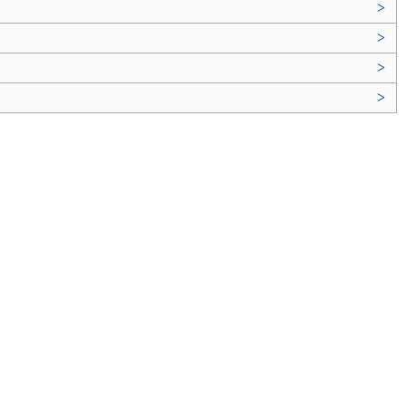
>
>
>
>