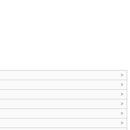
>
>
>
>
>
>