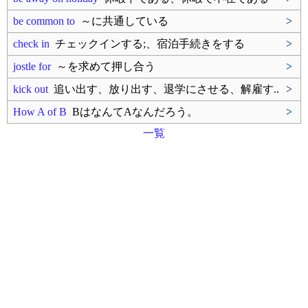
be common to
～に共通している
>
check in
チェックインする;、宿泊手続きをする
>
jostle for
～を求めて押し合う
>
kick out
追い出す、放り出す、退学にさせる、解雇す..
>
How A of B
BはなんてAなんだろう。
>
一覧