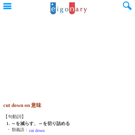
cut down on 意味
【句動詞】
1. ～を減らす、～を切り詰める
・ 類義語：
cut down