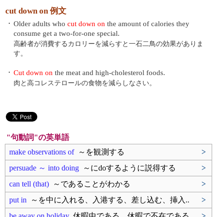
cut down on 例文
・
Older adults who
cut down on
the amount of calories they
consume get a two-for-one special.
高齢者が消費するカロリーを減らすと一石二鳥の効果がありま
す。
・
Cut down on
the meat and high-cholesterol foods.
肉と高コレステロールの食物を減らしなさい。
"句動詞"の英単語
make observations of
～を観測する
>
persuade ～ into doing
～にdoするように説得する
>
can tell (that)
～であることがわかる
>
put in
～を中に入れる、入港する、差し込む、挿入..
>
be away on holiday
休暇中である、休暇で不在である
>