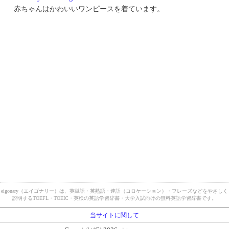
赤ちゃんはかわいいワンピースを着ています。
eigonary（エイゴナリー）は、英単語・英熟語・連語（コロケーション）・フレーズなどをやさしく
説明するTOEFL・TOEIC・英検の英語学習辞書・大学入試向けの無料英語学習辞書です。
当サイトに関して