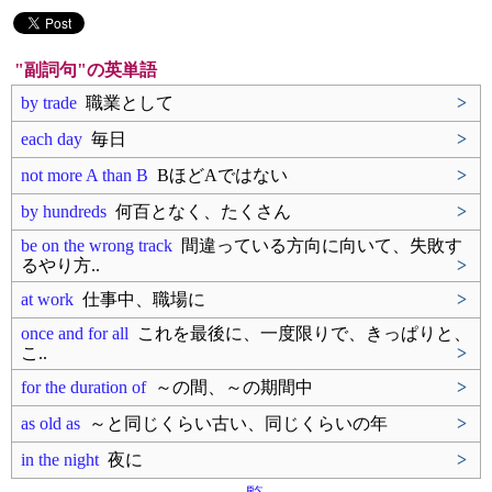
"副詞句"の英単語
by trade
職業として
>
each day
毎日
>
not more A than B
BほどAではない
>
by hundreds
何百となく、たくさん
>
be on the wrong track
間違っている方向に向いて、失敗す
るやり方..
>
at work
仕事中、職場に
>
once and for all
これを最後に、一度限りで、きっぱりと、
こ..
>
for the duration of
～の間、～の期間中
>
as old as
～と同じくらい古い、同じくらいの年
>
in the night
夜に
>