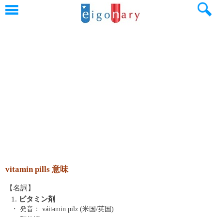
vitamin pills 意味
【名詞】
1.
ビタミン剤
・ 発音：
váitəmin pilz (米国/英国)