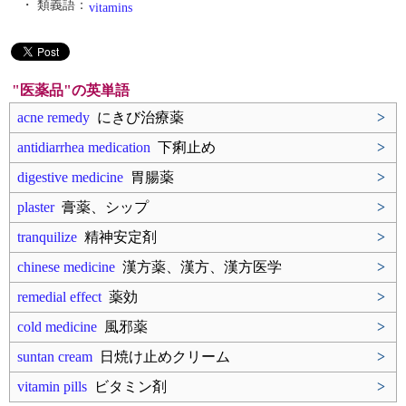
・ 類義語：
vitamins
"医薬品"の英単語
acne remedy
にきび治療薬
>
antidiarrhea medication
下痢止め
>
digestive medicine
胃腸薬
>
plaster
膏薬、シップ
>
tranquilize
精神安定剤
>
chinese medicine
漢方薬、漢方、漢方医学
>
remedial effect
薬効
>
cold medicine
風邪薬
>
suntan cream
日焼け止めクリーム
>
vitamin pills
ビタミン剤
>