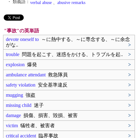
・ 類義語：
verbal abuse
、
abusive remarks
"事故"の英単語
devote oneself to
～に熱中する、～に専念する、～に余念
がな..
>
trouble
問題を起こす、迷惑をかける、トラブルを起..
>
explosion
爆発
>
ambulance attendant
救急隊員
>
safety violation
安全基準違反
>
mugging
強盗
>
missing child
迷子
>
damage
損傷、損害、毀損、被害
>
victim
犠牲者、被害者
>
critical accident
臨界事故
>