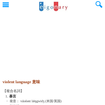
violent language 意味
【複合名詞】
1.
暴言
・ 発音：
váiələnt lǽŋgwidʒ (米国/英国)