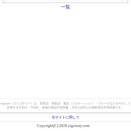
一覧
eigonary（エイゴナリー）は、英単語・英熟語・連語（コロケーション）・フレーズなどをやさしく
説明するTOEFL・TOEIC・英検の英語学習辞書・大学入試向けの無料英語学習辞書です。
当サイトに関して
Copyright(C) 2026 eigonary.com