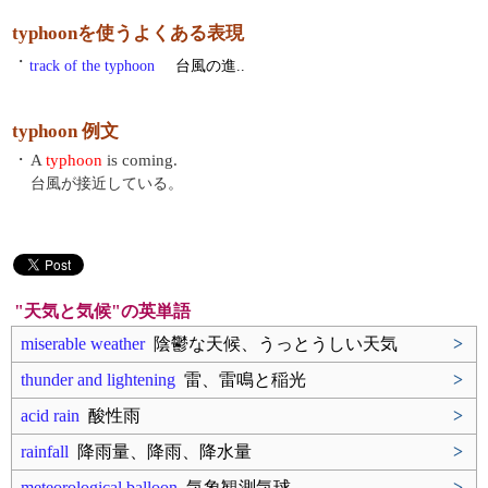
typhoonを使うよくある表現
・
track of the typhoon
台風の進..
typhoon 例文
・
A
typhoon
is coming.
台風が接近している。
"天気と気候"の英単語
miserable weather
陰鬱な天候、うっとうしい天気
>
thunder and lightening
雷、雷鳴と稲光
>
acid rain
酸性雨
>
rainfall
降雨量、降雨、降水量
>
meteorological balloon
気象観測気球
>