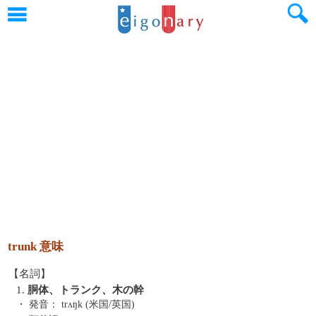
trunk 意味
【名詞】
1.
胴体、トランク、木の幹
・ 発音：
trʌŋk (米国/英国)