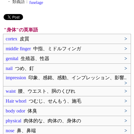
・ 類義語：
fuselage
"身体"の英単語
cortex
皮質
>
middle finger
中指、ミドルフィンガ
>
genital
生殖器、性器
>
nail
つめ、釘
>
impression
印象、感銘、感動、インプレッション、影響..
>
waist
腰、ウエスト、胴のくびれ
>
Hair whorl
つむじ、せんもう、施毛
>
body odor
体臭
>
physical
肉体的な、肉体の、身体の
>
nose
鼻、鼻端
>