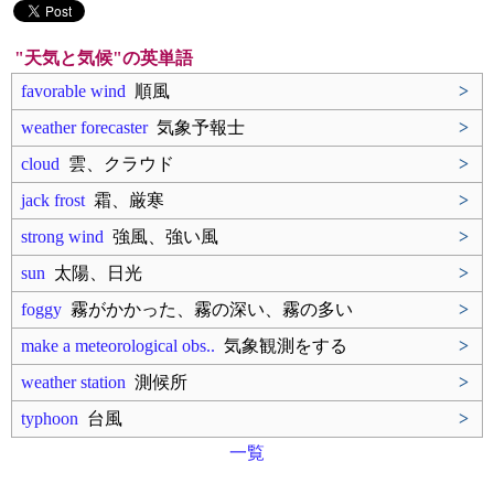
"天気と気候"の英単語
favorable wind
順風
>
weather forecaster
気象予報士
>
cloud
雲、クラウド
>
jack frost
霜、厳寒
>
strong wind
強風、強い風
>
sun
太陽、日光
>
foggy
霧がかかった、霧の深い、霧の多い
>
make a meteorological obs..
気象観測をする
>
weather station
測候所
>
typhoon
台風
>
一覧