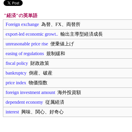
"経済"の英単語
Foreign exchange
為替、FX、両替所
export-led economic growt..
輸出主導型経済成長
unreasonable price rise
便乗値上げ
easing of regulations
規制緩和
fiscal policy
財政政策
bankruptcy
倒産、破産
price index
物価指数
foreign investment amount
海外投資額
dependent economy
従属経済
interest
興味、関心、好奇心