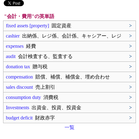
"会計・費用"の英単語
fixed assets [property]
固定資産
>
cashier
出納係、レジ係、会計係、キャシアー、レジ
>
expenses
経費
>
audit
会計検査する、監査する
>
donation tax
贈与税
>
compensation
賠償、補償、補償金、埋め合わせ
>
sales discount
売上割引
>
consumption duty
消費税
>
Investments
出資金、投資、投資金
>
budget deficit
財政赤字
>
一覧