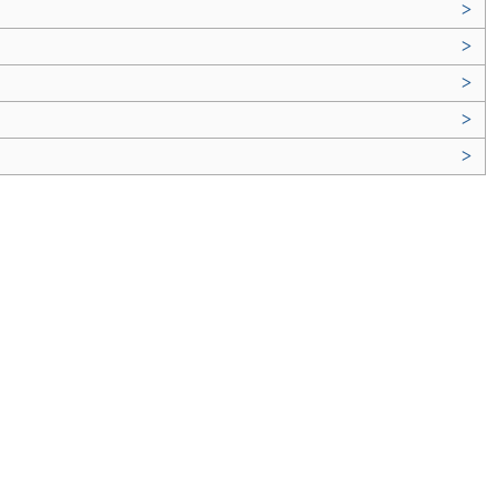
>
>
>
>
>