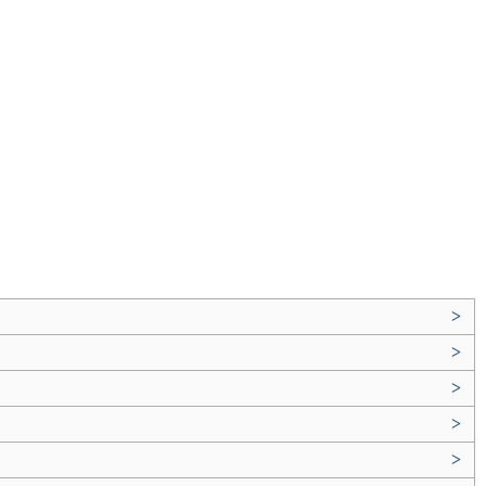
>
>
>
>
>