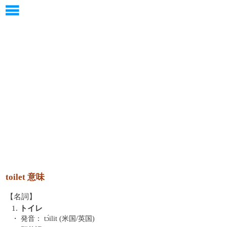
toilet 意味
【名詞】
1.
トイレ
・ 発音：
tɔ́ilit (米国/英国)