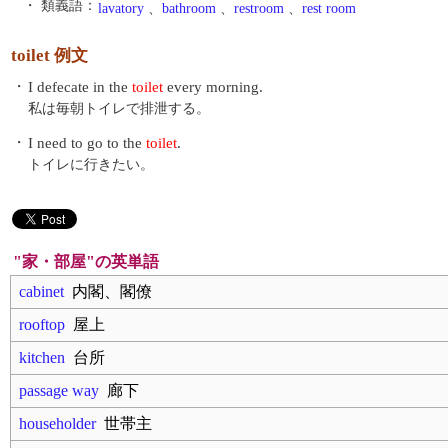
・ 類義語：
lavatory
、
bathroom
、
restroom
、
rest room
toilet 例文
・
I defecate in the
toilet
every morning.
私は毎朝トイレで排泄する。
・
I need to go to the
toilet
.
トイレに行きたい。
"家・部屋"の英単語
cabinet
内閣、閣僚
rooftop
屋上
kitchen
台所
passage way
廊下
householder
世帯主