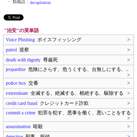
・ 類義語：
decapitation
"治安"の英単語
Voice Phishing
ボイスフィッシング
>
patrol
巡察
>
death with dignity
尊厳死
>
jeopardize
危険にさらす、危うくする、台無しにする、..
>
police box
交番
>
exterminate
全滅する、絶滅する、根絶する、駆除する
>
credit card fraud
クレジットカード詐欺
>
commit a crime
犯罪を犯す、悪事を働く、悪いことをする
>
assassination
暗殺
>
detective
刑事、探偵
>