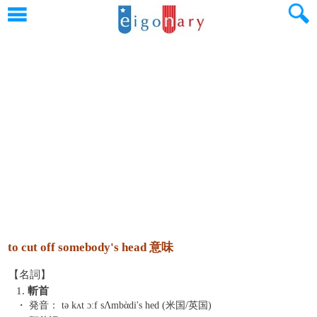
to cut off somebody's head 意味
【名詞】
1.
斬首
・ 発音：
tə kʌt ɔːf sΛmbὰdi's hed (米国/英国)