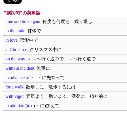
"副詞句"の英単語
time and time again
何度も何度も、繰り返し
in the nude
裸体で
in love
恋愛中で
at Christmas
クリスマス中に
on the way to
～へ行く途中で、～へ行く道で
without incident
無事に
in advance of ～
～に先立って
for a walk
散歩しに、散歩するには
with vigor
元気よく、勢いよく、活発に、精神的に
in addition (to)
(～に)加えて