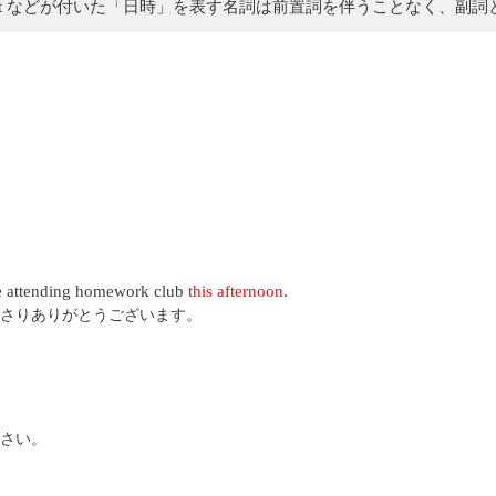
、next、every、what などが付いた「日時」を表す名詞は前置詞を伴うこと
be attending homework club
this afternoon
.
さりありがとうございます。
さい。