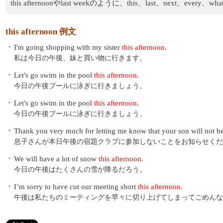
this afternoonやlast weekのように、this、last
this afternoon 例文
・
I'm going shopping with my sister
this afternoon
.
私は今日の午後、妹と買い物に行きます。
・
Let's go swim in the pool
this afternoon
.
今日の午後プールに泳ぎに行きましょう。
・
Let's go swim in the pool
this afternoon
.
今日の午後プールに泳ぎに行きましょう。
・
Thank you very much for letting me know that your son will not 
息子さんが本日午後の宿題クラブに参加しないことをお知らせくだ
・
We will have a lot of snow
this afternoon
.
今日の午後はたくさんの雪が降るだろう。
・
I’m sorry to have cut our meeting short
this afternoon
.
午後は私たちのミーティングを早々に切り上げてしまってごめんな