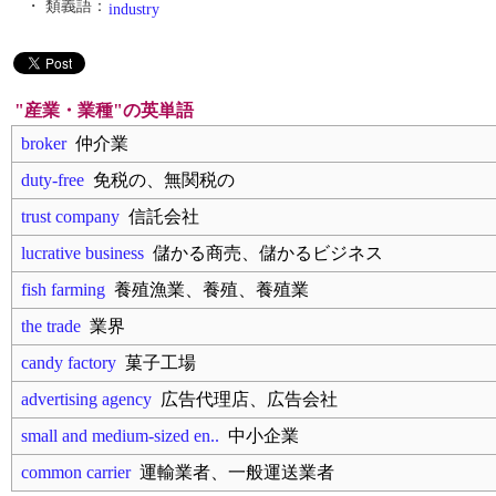
・ 類義語：
industry
"産業・業種"の英単語
broker
仲介業
duty-free
免税の、無関税の
trust company
信託会社
lucrative business
儲かる商売、儲かるビジネス
fish farming
養殖漁業、養殖、養殖業
the trade
業界
candy factory
菓子工場
advertising agency
広告代理店、広告会社
small and medium-sized en..
中小企業
common carrier
運輸業者、一般運送業者