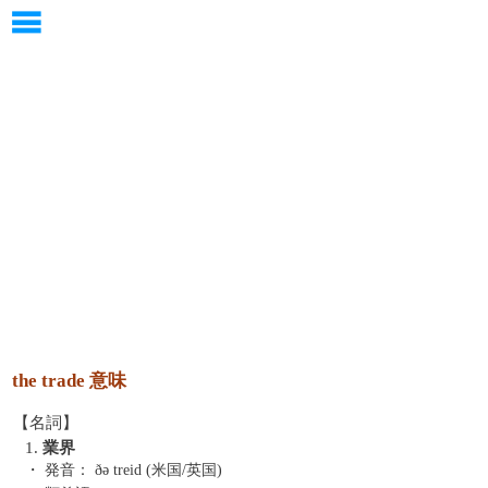
the trade 意味
【名詞】
1.
業界
・ 発音：
ðə treid (米国/英国)