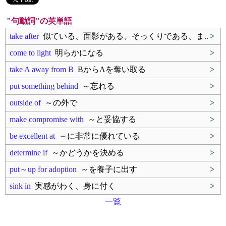
"句動詞"の英単語
take after
似ている、面影がある、そっくりである、ま..
>
come to light
明らかになる
>
take A away from B
BからAを奪い取る
>
put something behind
～忘れる
>
outside of
～の外で
>
make compromise with
～と妥協する
>
be excellent at
～に非常に優れている
>
determine if
～かどうかを決める
>
put～up for adoption
～を養子に出す
>
sink in
実感がわく、身に付く
>
一覧