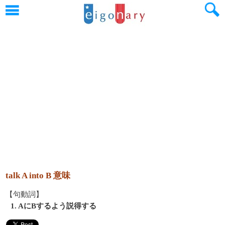
talk A into B 意味
【句動詞】
1. AにBするよう説得する