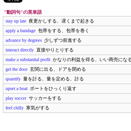
"動詞句"の英単語
stay up late
夜更かしする、遅くまで起きる
apply a bandage
包帯をする、包帯を巻く
advance by degrees
少しずつ前進する
interact directly
直接やりとりする
make a substantial profit
かなりの利益を得る、いい商売にな
get the door
玄関に出る、ドアを閉める
quantify
量を計る、量を定める、計る
upset a boat
ボートをひっくり返す
play soccer
サッカーをする
feel chilly
寒気がする