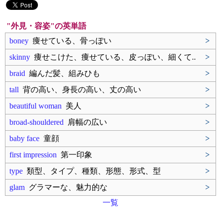
"外見・容姿"の英単語
boney
痩せている、骨っぽい
>
skinny
痩せこけた、痩せている、皮っぽい、細くて..
>
braid
編んだ髪、組みひも
>
tall
背の高い、身長の高い、丈の高い
>
beautiful woman
美人
>
broad-shouldered
肩幅の広い
>
baby face
童顔
>
first impression
第一印象
>
type
類型、タイプ、種類、形態、形式、型
>
glam
グラマーな、魅力的な
>
一覧