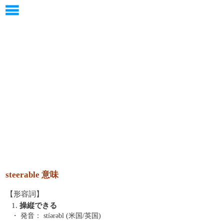
steerable 意味
【形容詞】
1.
操縦できる
・ 発音：
stíərəbl (米国/英国)