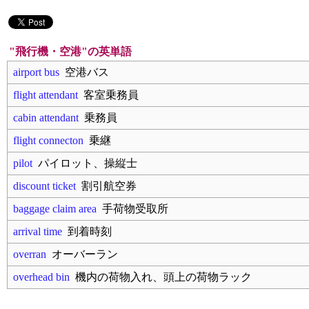
"飛行機・空港"の英単語
airport bus
空港バス
flight attendant
客室乗務員
cabin attendant
乗務員
flight connecton
乗継
pilot
パイロット、操縦士
discount ticket
割引航空券
baggage claim area
手荷物受取所
arrival time
到着時刻
overran
オーバーラン
overhead bin
機内の荷物入れ、頭上の荷物ラック