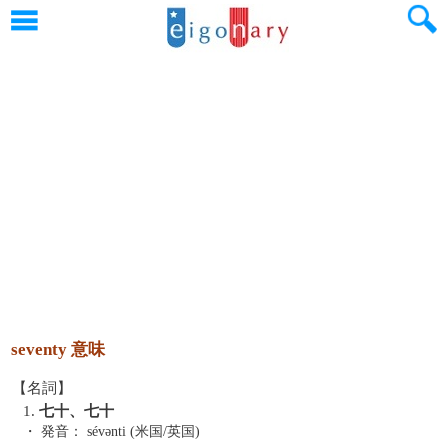
seventy 意味
【名詞】
1.
七十、七十
・ 発音：
sévənti (米国/英国)