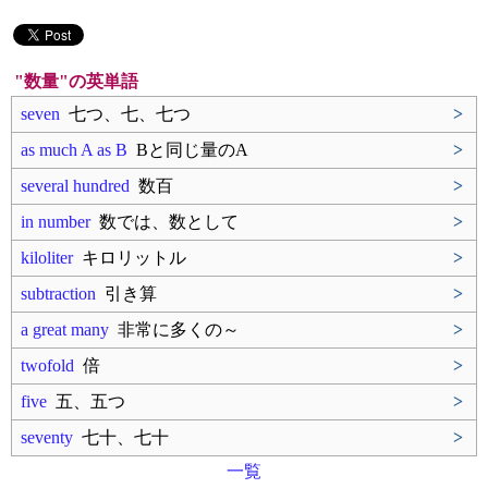
"数量"の英単語
seven
七つ、七、七つ
>
as much A as B
Bと同じ量のA
>
several hundred
数百
>
in number
数では、数として
>
kiloliter
キロリットル
>
subtraction
引き算
>
a great many
非常に多くの～
>
twofold
倍
>
five
五、五つ
>
seventy
七十、七十
>
一覧