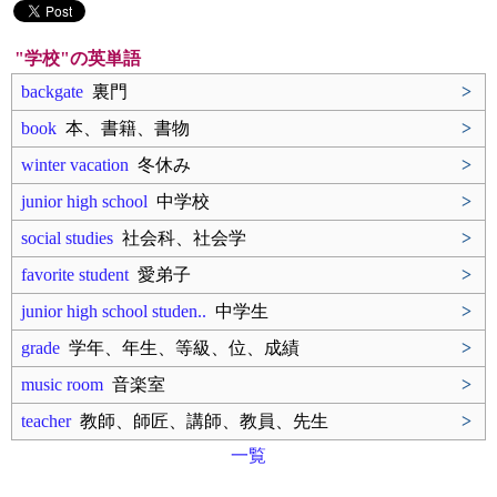
"学校"の英単語
backgate
裏門
>
book
本、書籍、書物
>
winter vacation
冬休み
>
junior high school
中学校
>
social studies
社会科、社会学
>
favorite student
愛弟子
>
junior high school studen..
中学生
>
grade
学年、年生、等級、位、成績
>
music room
音楽室
>
teacher
教師、師匠、講師、教員、先生
>
一覧