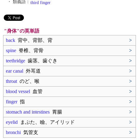
・ 類義語：
third finger
"身体"の英単語
back
背中、背部、背
>
spine
脊椎、背骨
>
teethridge
歯茎、歯ぐき
>
ear canal
外耳道
>
throat
のど、喉
>
blood vessel
血管
>
finger
指
>
stomach and intestines
胃腸
>
eyelid
まぶた、瞼、アイリッド
>
bronchi
気管支
>