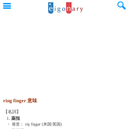
ring finger 意味
【名詞】
1.
薬指
・ 発音：
riŋ fíŋgər (米国/英国)