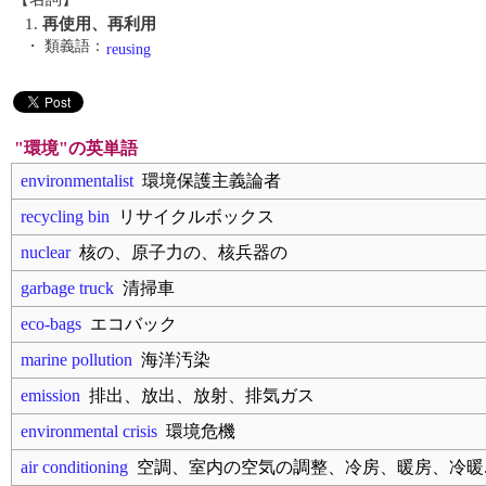
1.
再使用、再利用
・ 類義語：
reusing
"環境"の英単語
environmentalist
環境保護主義論者
recycling bin
リサイクルボックス
nuclear
核の、原子力の、核兵器の
garbage truck
清掃車
eco-bags
エコバック
marine pollution
海洋汚染
emission
排出、放出、放射、排気ガス
environmental crisis
環境危機
air conditioning
空調、室内の空気の調整、冷房、暖房、冷暖.