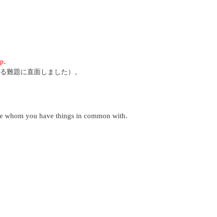
ip
.
る難題に直面しました）。
e whom you have things in common with.