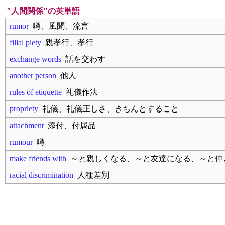
"人間関係"の英単語
rumor
噂、風聞、流言
filial piety
親孝行、孝行
exchange words
話を交わす
another person
他人
rules of etiquette
礼儀作法
propriety
礼儀、礼儀正しさ、きちんとすること
attachment
添付、付属品
rumour
噂
make friends with
～と親しくなる、～と友達になる、～と仲よ
racial discrimination
人種差別