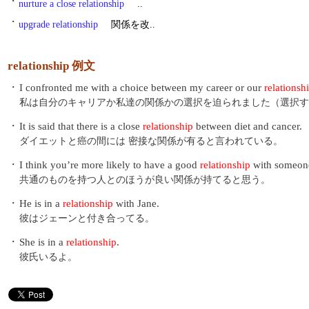
・
nurture a close relationship
..
・
upgrade relationship
関係を改..
relationship 例文
・
I confronted me with a choice between my career or our
relationsh
私は自分のキャリアか私達の関係かの選択を迫られました（選択す
・
It is said that there is a close
relationship
between diet and cancer.
ダイエットと癌の間には 密接な関係が有ると言われている。
・
I think you’re more likely to have a good
relationship
with someon
共通のものを持つ人とのほうが良い関係が持てると思う。
・
He is in a
relationship
with Jane.
彼はジェーンと付き合ってる。
・
She is in a
relationship
.
彼氏いるよ。