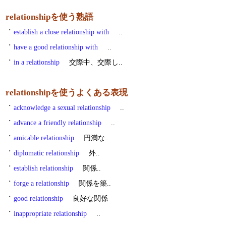
relationshipを使う熟語
・
establish a close relationship with
..
・
have a good relationship with
..
・
in a relationship
交際中、交際し..
relationshipを使うよくある表現
・
acknowledge a sexual relationship
..
・
advance a friendly relationship
..
・
amicable relationship
円満な..
・
diplomatic relationship
外..
・
establish relationship
関係..
・
forge a relationship
関係を築..
・
good relationship
良好な関係
・
inappropriate relationship
..