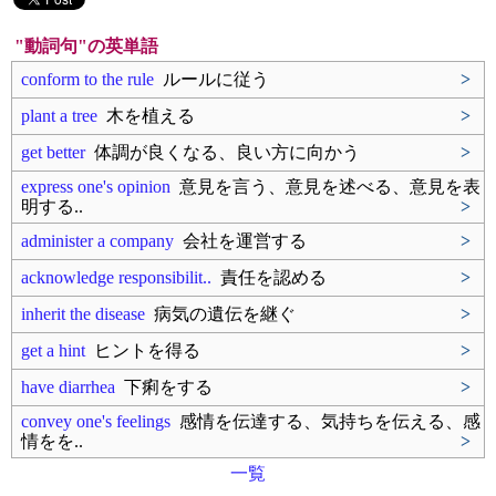
"動詞句"の英単語
conform to the rule
ルールに従う
>
plant a tree
木を植える
>
get better
体調が良くなる、良い方に向かう
>
express one's opinion
意見を言う、意見を述べる、意見を表
明する..
>
administer a company
会社を運営する
>
acknowledge responsibilit..
責任を認める
>
inherit the disease
病気の遺伝を継ぐ
>
get a hint
ヒントを得る
>
have diarrhea
下痢をする
>
convey one's feelings
感情を伝達する、気持ちを伝える、感
情をを..
>
一覧