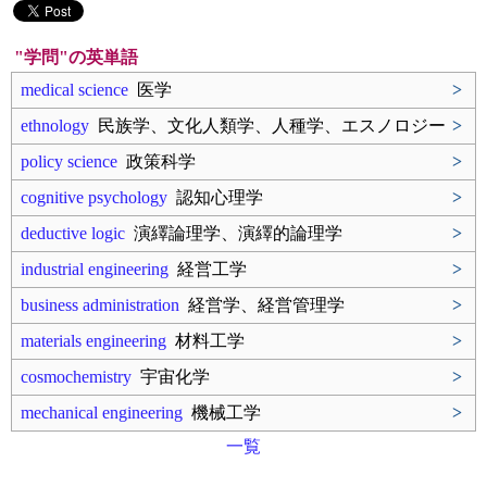
"学問"の英単語
medical science
医学
>
ethnology
民族学、文化人類学、人種学、エスノロジー
>
policy science
政策科学
>
cognitive psychology
認知心理学
>
deductive logic
演繹論理学、演繹的論理学
>
industrial engineering
経営工学
>
business administration
経営学、経営管理学
>
materials engineering
材料工学
>
cosmochemistry
宇宙化学
>
mechanical engineering
機械工学
>
一覧