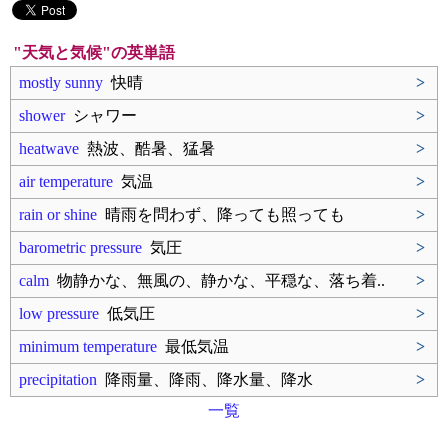
"天気と気候"の英単語
mostly sunny
快晴
>
shower
シャワー
>
heatwave
熱波、酷暑、猛暑
>
air temperature
気温
>
rain or shine
晴雨を問わず、降っても照っても
>
barometric pressure
気圧
>
calm
物静かな、無風の、静かな、平穏な、落ち着..
>
low pressure
低気圧
>
minimum temperature
最低気温
>
precipitation
降雨量、降雨、降水量、降水
>
一覧