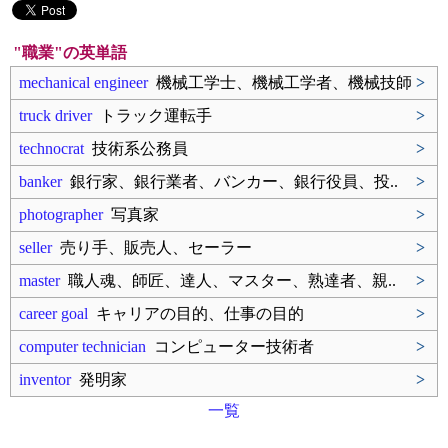
"職業"の英単語
mechanical engineer
機械工学士、機械工学者、機械技師
>
truck driver
トラック運転手
>
technocrat
技術系公務員
>
banker
銀行家、銀行業者、バンカー、銀行役員、投..
>
photographer
写真家
>
seller
売り手、販売人、セーラー
>
master
職人魂、師匠、達人、マスター、熟達者、親..
>
career goal
キャリアの目的、仕事の目的
>
computer technician
コンピューター技術者
>
inventor
発明家
>
一覧