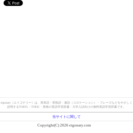
eigonary（エイゴナリー）は、英単語・英熟語・連語（コロケーション）・フレーズなどをやさしく
説明するTOEFL・TOEIC・英検の英語学習辞書・大学入試向けの無料英語学習辞書です。
当サイトに関して
Copyright(C) 2026 eigonary.com