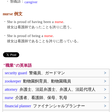
・ 類義語：
caregiver
nurse 例文
・
She is proud of having been a
nurse
.
彼女は看護師であったことを誇りに思う。
・
She is proud of being a
nurse
.
彼女は看護師であることを誇りに思っている。
"職業"の英単語
security guard
警備員、ガードマン
>
zookeeper
動物園飼育員、動物園職員
>
attorney
弁護士、法廷弁護士、弁護人、法廷代理人
>
nurse
介護者、看護師、保母、乳母
>
financial planner
ファイナンシャルプランナー
>