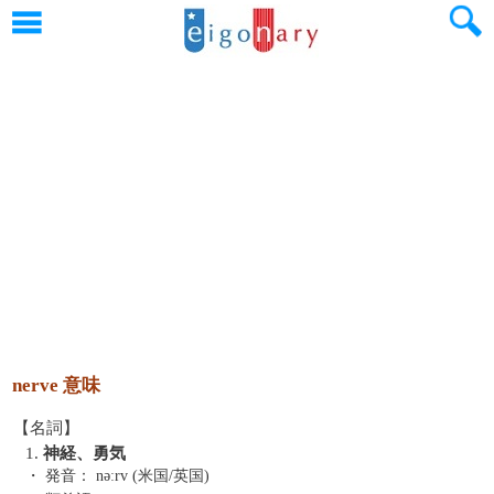
nerve 意味
【名詞】
1.
神経、勇気
・ 発音：
nəːrv (米国/英国)