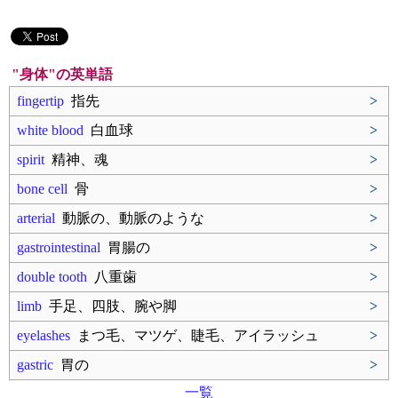
"身体"の英単語
fingertip
指先
>
white blood
白血球
>
spirit
精神、魂
>
bone cell
骨
>
arterial
動脈の、動脈のような
>
gastrointestinal
胃腸の
>
double tooth
八重歯
>
limb
手足、四肢、腕や脚
>
eyelashes
まつ毛、マツゲ、睫毛、アイラッシュ
>
gastric
胃の
>
一覧