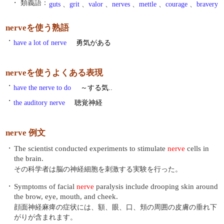
・ 類義語：
guts
、
grit
、
valor
、
nerves
、
mettle
、
courage
、
bravery
nerveを使う熟語
・
have a lot of nerve
勇気がある
nerveを使うよくある表現
・
have the nerve to do
～する気..
・
the auditory nerve
聴覚神経
nerve 例文
・
The scientist conducted experiments to stimulate
nerve
cells in
the brain.
その科学者は脳の神経細胞を刺激する実験を行った。
・
Symptoms of facial
nerve
paralysis include drooping skin around
the brow, eye, mouth, and cheek.
顔面神経麻痺の症状には、額、眼、口、頬の周囲の皮膚の垂れ下
がりが含まれます。