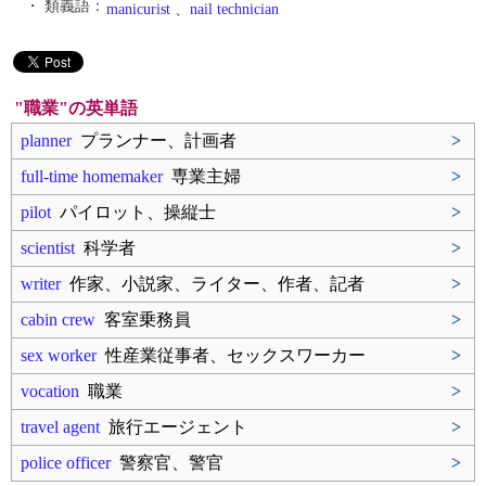
・ 類義語：
manicurist
、
nail technician
"職業"の英単語
planner
プランナー、計画者
>
full‐time homemaker
専業主婦
>
pilot
パイロット、操縦士
>
scientist
科学者
>
writer
作家、小説家、ライター、作者、記者
>
cabin crew
客室乗務員
>
sex worker
性産業従事者、セックスワーカー
>
vocation
職業
>
travel agent
旅行エージェント
>
police officer
警察官、警官
>