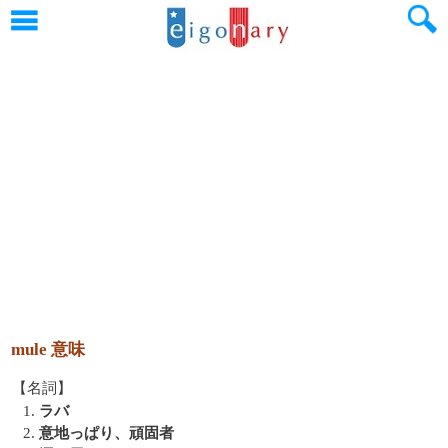
mule 意味
【名詞】
1.
ラバ
2.
意地っぱり、頑固者