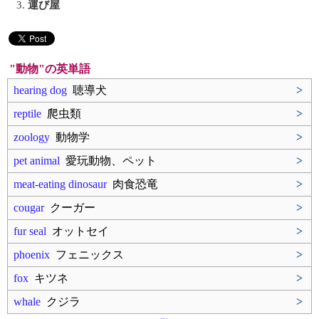
3.
運び屋
"動物"の英単語
hearing dog
聴導犬
>
reptile
爬虫類
>
zoology
動物学
>
pet animal
愛玩動物、ペット
>
meat-eating dinosaur
肉食恐竜
>
cougar
クーガー
>
fur seal
オットセイ
>
phoenix
フェニックス
>
fox
キツネ
>
whale
クジラ
>