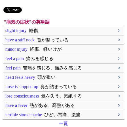
"病気の症状"の英単語
slight injury
軽傷
>
have a stiff neck
首が凝っている
>
minor injury
軽傷、軽いけが
>
feel a pain
痛みを感じる
>
feel pain
苦痛を感じる、痛みを感じる
>
head feels heavy
頭が重い
>
nose is stopped up
鼻が詰まっている
>
lose consciousness
気を失う、気絶する
>
have a fever
熱がある、高熱がある
>
terrible stomachache
ひどい胃痛、腹痛
>
一覧