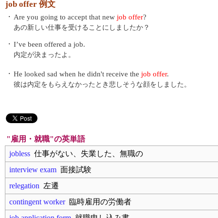
job offer 例文
・
Are you going to accept that new
job offer
?
あの新しい仕事を受けることにしましたか？
・
I’ve been offered a job.
内定が決まったよ。
・
He looked sad when he didn't receive the
job offer
.
彼は内定をもらえなかったとき悲しそうな顔をしました。
"雇用・就職"の英単語
jobless
仕事がない、失業した、無職の
interview exam
面接試験
relegation
左遷
contingent worker
臨時雇用の労働者
job application form
就職申し込み書