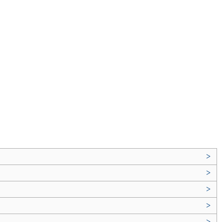
>
>
>
>
>