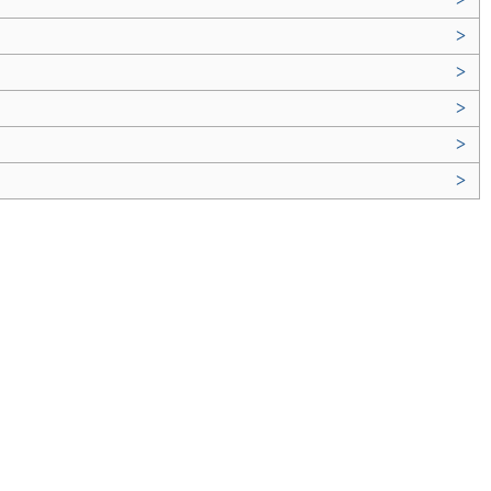
>
>
>
>
>