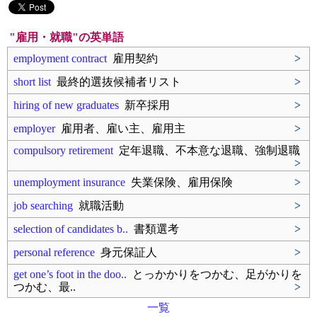
"雇用・就職"の英単語
employment contract
雇用契約
>
short list
最終的選抜候補者リスト
>
hiring of new graduates
新卒採用
>
employer
雇用者、雇い主、雇用主
>
compulsory retirement
定年退職、不本意な退職、強制退職
>
unemployment insurance
失業保険、雇用保険
>
job searching
就職活動
>
selection of candidates b..
書類選考
>
personal reference
身元保証人
>
get one’s foot in the doo..
とっかかりをつかむ、足がかりを
つかむ、最..
>
一覧