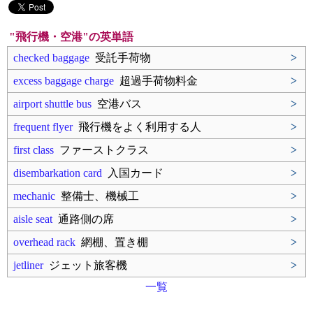
"飛行機・空港"の英単語
checked baggage
受託手荷物
>
excess baggage charge
超過手荷物料金
>
airport shuttle bus
空港バス
>
frequent flyer
飛行機をよく利用する人
>
first class
ファーストクラス
>
disembarkation card
入国カード
>
mechanic
整備士、機械工
>
aisle seat
通路側の席
>
overhead rack
網棚、置き棚
>
jetliner
ジェット旅客機
>
一覧