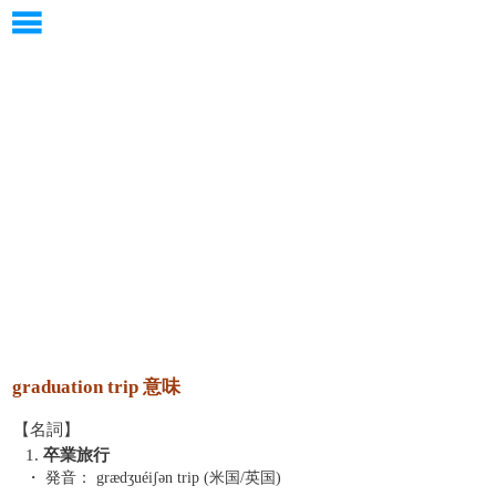
graduation trip 意味
【名詞】
1.
卒業旅行
・ 発音：
grӕdʒuéiʃən trip (米国/英国)