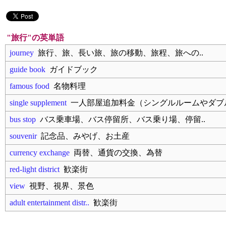
"旅行"の英単語
journey
旅行、旅、長い旅、旅の移動、旅程、旅への..
guide book
ガイドブック
famous food
名物料理
single supplement
一人部屋追加料金（シングルルームやダブル
bus stop
バス乗車場、バス停留所、バス乗り場、停留..
souvenir
記念品、みやげ、お土産
currency exchange
両替、通貨の交換、為替
red-light district
歓楽街
view
視野、視界、景色
adult entertainment distr..
歓楽街