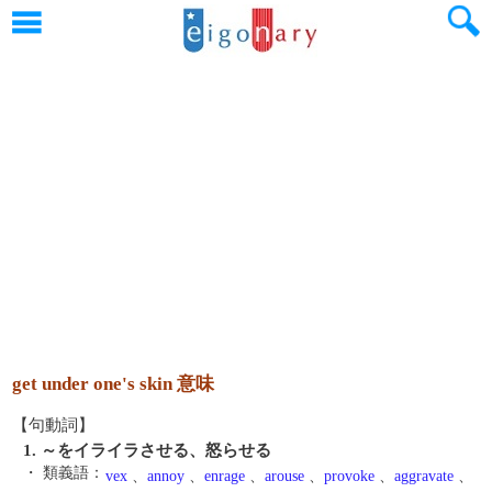
get under one's skin 意味
【句動詞】
1. ～をイライラさせる、怒らせる
・ 類義語：
vex
、
annoy
、
enrage
、
arouse
、
provoke
、
aggravate
、