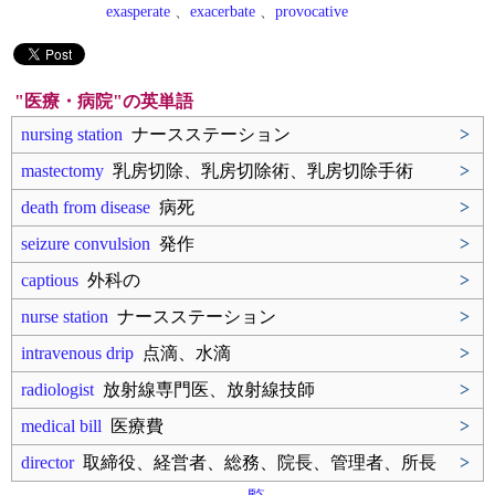
exasperate
、
exacerbate
、
provocative
"医療・病院"の英単語
nursing station
ナースステーション
>
mastectomy
乳房切除、乳房切除術、乳房切除手術
>
death from disease
病死
>
seizure convulsion
発作
>
captious
外科の
>
nurse station
ナースステーション
>
intravenous drip
点滴、水滴
>
radiologist
放射線専門医、放射線技師
>
medical bill
医療費
>
director
取締役、経営者、総務、院長、管理者、所長
>