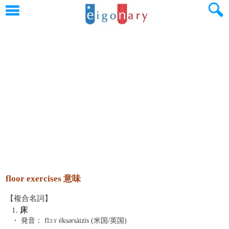
floor exercises 意味
【複合名詞】
1.
床
・ 発音：
flɔːr éksərsàizis (米国/英国)