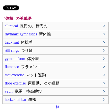
"体操"の英単語
elliptical
長円の、楕円の
>
rhythmic gymnastics
新体操
>
track suit
体操着
>
still rings
つり輪
>
gym uniform
体操着
>
flamenco
フラメンコ
>
mat exercise
マット運動
>
floor exercise
床運動、ゆか運動
>
vault
跳馬、棒高跳び
>
horizontal bar
鉄棒
>
一覧