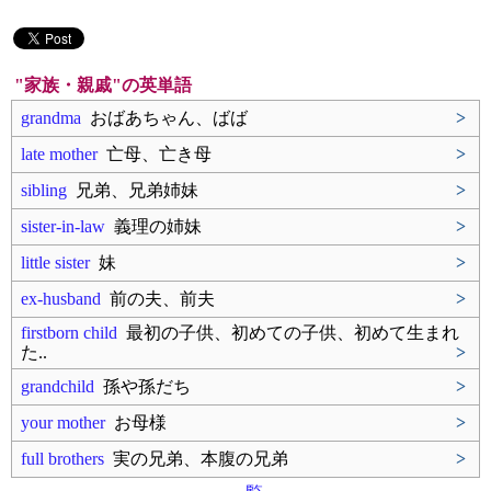
"家族・親戚"の英単語
grandma
おばあちゃん、ばば
>
late mother
亡母、亡き母
>
sibling
兄弟、兄弟姉妹
>
sister-in-law
義理の姉妹
>
little sister
妹
>
ex-husband
前の夫、前夫
>
firstborn child
最初の子供、初めての子供、初めて生まれ
た..
>
grandchild
孫や孫だち
>
your mother
お母様
>
full brothers
実の兄弟、本腹の兄弟
>