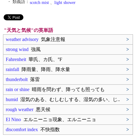
・ 類義語：
scotch mist
、
light shower
"天気と気候"の英単語
weather advisory
気象注意報
>
strong wind
強風
>
Fahrenheit
華氏、カ氏、°F
>
rainfall
降雨量、降雨、降水量
>
thunderbolt
落雷
>
rain or shine
晴雨を問わず、降っても照っても
>
humid
湿気のある、むしむしする、湿気の多い、じ..
>
rough weather
悪天候
>
El Nino
エルニーニョ現象、エルニーニョ
>
discomfort index
不快指数
>