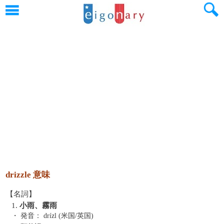
drizzle 意味
【名詞】
1.
小雨、霧雨
・ 発音：
drízl (米国/英国)