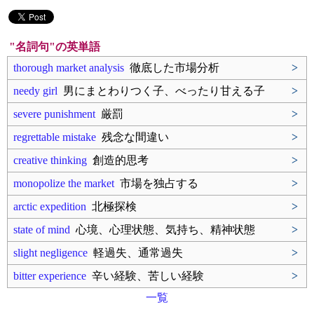
"名詞句"の英単語
thorough market analysis
徹底した市場分析
>
needy girl
男にまとわりつく子、べったり甘える子
>
severe punishment
厳罰
>
regrettable mistake
残念な間違い
>
creative thinking
創造的思考
>
monopolize the market
市場を独占する
>
arctic expedition
北極探検
>
state of mind
心境、心理状態、気持ち、精神状態
>
slight negligence
軽過失、通常過失
>
bitter experience
辛い経験、苦しい経験
>
一覧